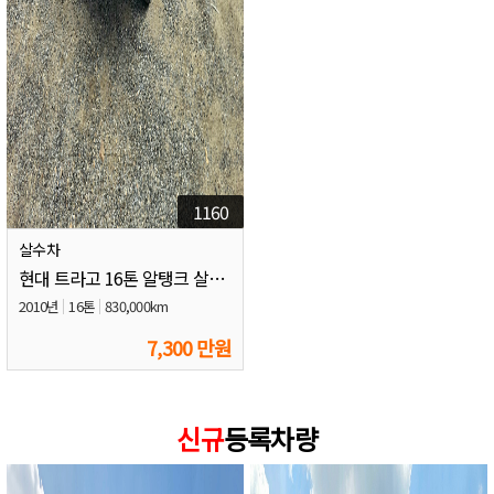
1160
살수차
현대 트라고 16톤 알탱크 살수차
2010년
16톤
830,000km
7,300 만원
신규
등록차량