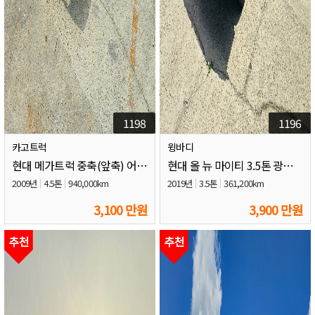
1198
1196
카고트럭
윙바디
현대 메가트럭 중축(앞축) 어부바카
현대 올 뉴 마이티 3.5톤 광폭윙바디
2009년
4.5톤
940,000km
2019년
3.5톤
361,200km
3,100 만원
3,900 만원