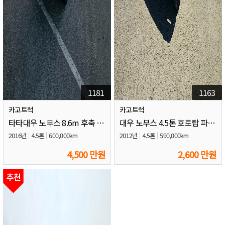
1181
1163
카고트럭
카고트럭
타타대우 노부스 8.6m 후축 어부바카
대우 노부스 4.5톤 호로탑 파워게이트
2016년
4.5톤
600,000km
2012년
4.5톤
590,000km
4,500 만원
2,600 만원