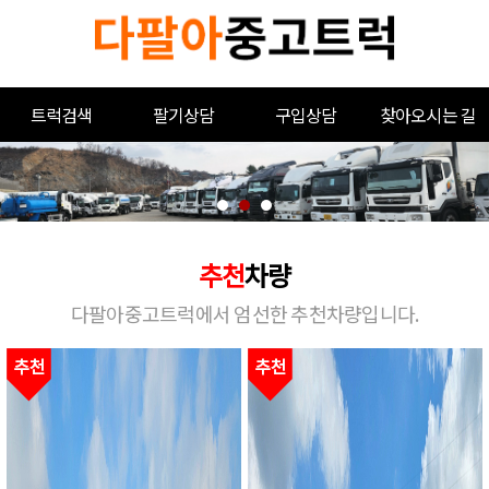
트럭검색
팔기상담
구입상담
찾아오시는 길
추천
차량
다팔아중고트럭에서 엄선한 추천차량입니다.