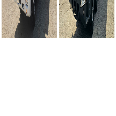
1208
1207
냉장윙바디
무빙워킹카
노부스SE 8.5톤 후축 냉장윙바디
타타대우 프리마 25톤 무빙워킹카
2021년
8.5톤
390,000km
2014년
25톤
1,700,000km
7,800 만원
4,800 만원