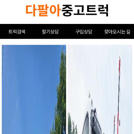
트럭검색
팔기상담
구입상담
찾아오시는 길