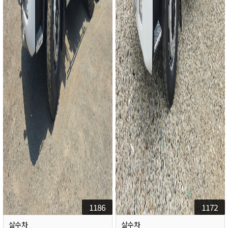
1186
1172
살수차
살수차