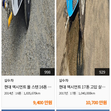
998
929
살수차
살수차
현대 엑시언트 올 스텐 16톤 살수차
현대 엑시언트 17톤 고압 살수차
2014년
16톤
1,835,670km
2017년
17톤
1,040,000km
9,400 만원
10,700 만원