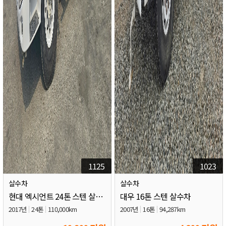
1125
1023
살수차
살수차
현대 엑시언트 24톤 스텐 살수차
대우 16톤 스텐 살수차
2017년
24톤
110,000km
2007년
16톤
94,287km