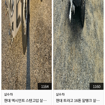
1164
1160
살수차
살수차
현대 엑시언트 스텐고압 살수차 (국제펌프) 초고압
현대 트라고 16톤 알탱크 살수차